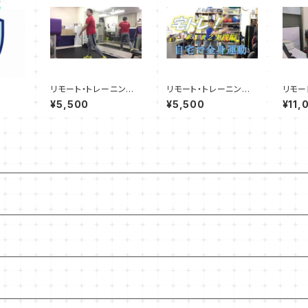
リモート・トレーニングP
リモート・トレーニング
リモー
T《クイックコース》所要
《一緒に宅トレ！》所要時
T《ス
¥5,500
¥5,500
¥11,
時間20～30分
間20～30分
所要時