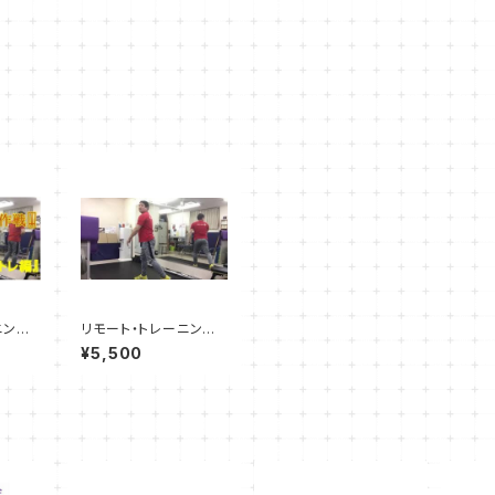
ニング
リモート・トレーニングP
っ込めプ
T《クイックコース》所要
¥5,500
時間2
時間20～30分